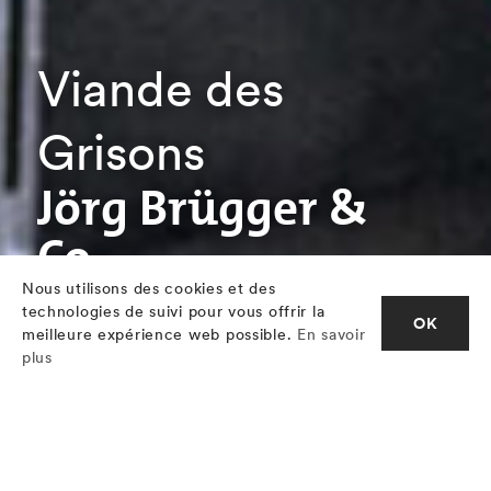
Viande des
Grisons
Jörg Brügger &
Co.
Nous utilisons des cookies et des
technologies de suivi pour vous offrir la
OK
meilleure expérience web possible.
En savoir
plus
Brügger depuis 1892: Engelhard