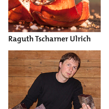
Raguth Tscharner Ulrich